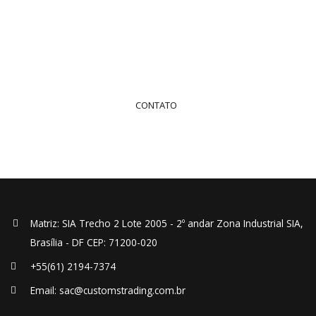
Entre em contato para solicitar seu serviço ou
orçamento
+55 (61) 2194-7374
CONTATO
Matriz: SIA Trecho 2 Lote 2005 - 2º andar Zona Industrial SIA,
Brasília - DF CEP: 71200-020
+55(61) 2194-7374
Email: sac@customstrading.com.br