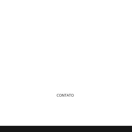
Fale Conosco
Entre em contato para solicitar seu serviço ou
orçamento
+55 (61) 2194-7374
CONTATO